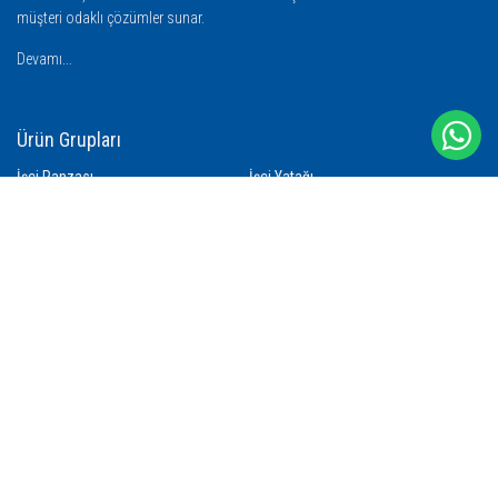
müşteri odaklı çözümler sunar.
Devamı...
Ürün Grupları
İşçi Ranzası
İşçi Yatağı
İşçi Battaniyesi
İşçi Nevresimi
İşçi Yastığı
İşçi Yorganı
Çamaşır Yıkama Filesi
İşçi Havlusu
İşçi Bareti
İletişim
Abdi İpekçi Cad. Zorlu Sok. No: 10 Bayrampaşa İstanbul - TÜRKİYE
+90 542 686 66 88
info@ranzasan.com.tr