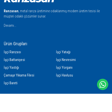
Ranzasan
, metal ranza üretimine odaklanmış modern üretim tesisi ile
müşteri odaklı çözümler sunar.
Devamı...
Ürün Grupları
İşçi Ranzası
İşçi Yatağı
İşçi Battaniyesi
İşçi Nevresimi
İşçi Yastığı
İşçi Yorganı
Çamaşır Yıkama Filesi
İşçi Havlusu
İşçi Bareti
İletişim
Abdi İpekçi Cad. Zorlu Sok. No: 10 Bayrampaşa İstanbul - TÜRKİYE