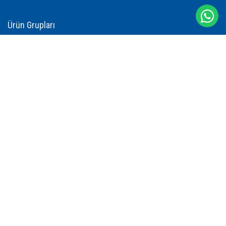
Ürün Grupları
İşçi Ranzası
İşçi Yatağı
İşçi Battaniyesi
İşçi Nevresimi
İşçi Yastığı
İşçi Yorganı
Çamaşır Yıkama Filesi
İşçi Havlusu
İşçi Bareti
İletişim
Abdi İpekçi Cad. Zorlu Sok. No: 10 Bayrampaşa İstanbul - TÜRKİYE
+90 542 686 66 88
info@ranzasan.com.tr
+90 542 686 66 88