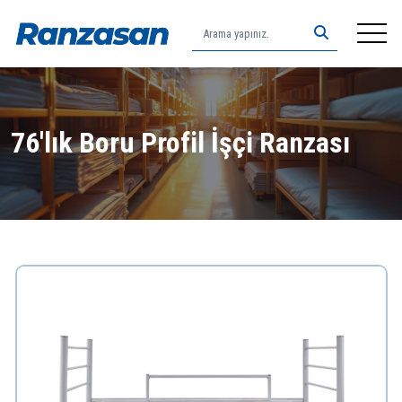
Anasayfa
76'lık Boru Profil İşçi Ranzası
Hakkımızda
Ürünler
İletişim