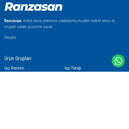
Ranzasan
, metal ranza üretimine odaklanmış modern üretim tesisi ile
müşteri odaklı çözümler sunar.
Devamı...
Ürün Grupları
İşçi Ranzası
İşçi Yatağı
İşçi Battaniyesi
İşçi Nevresimi
İşçi Yastığı
İşçi Yorganı
Çamaşır Yıkama Filesi
İşçi Havlusu
İşçi Bareti
İletişim